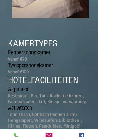
KAMERTYPES
Eenpersoonskamer
Vanaf €70
Tweepersoonskamer
Vanaf €100
HOTELFACILITEITEN
Algemeen
Restaurant, Bar, Tuin, Rookvrije kamers,
Familiekamers, Lift, Kluisje, Verwarming.
Activiteiten
Tennisbaan, Golfbaan (binnen 3 km),
Hengelsport, Windsurfen, Bibliotheek,
Hiking, Fietsen, Paardrijden, Minigolf.
Diensten